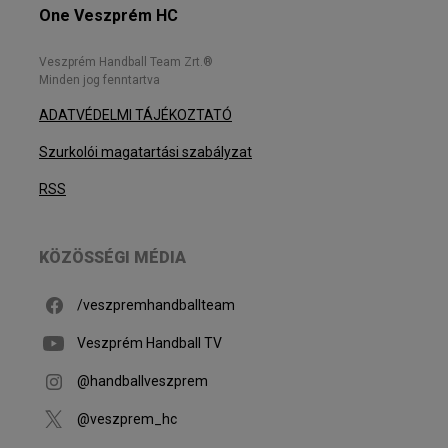
One Veszprém HC
Veszprém Handball Team Zrt.®
Minden jog fenntartva
ADATVÉDELMI TÁJÉKOZTATÓ
Szurkolói magatartási szabályzat
RSS
KÖZÖSSÉGI MÉDIA
/veszpremhandballteam
Veszprém Handball TV
@handballveszprem
@veszprem_hc