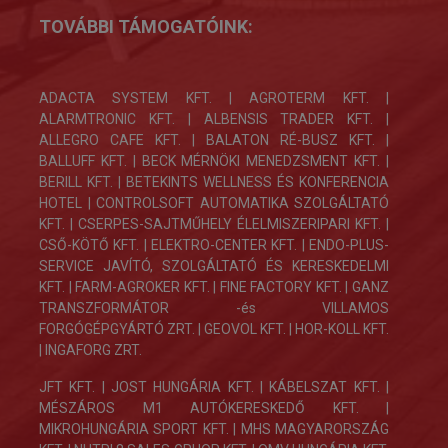
TOVÁBBI TÁMOGATÓINK:
ADACTA SYSTEM KFT. | AGROTERM KFT. |
ALARMTRONIC KFT. | ALBENSIS TRADER KFT. |
ALLEGRO CAFE KFT. | BALATON RÉ-BUSZ KFT. |
BALLUFF KFT. | BECK MÉRNÖKI MENEDZSMENT KFT. |
BERILL KFT. | BETEKINTS WELLNESS ÉS KONFERENCIA
HOTEL | CONTROLSOFT AUTOMATIKA SZOLGÁLTATÓ
KFT. |
CSERPES-SAJTMŰHELY ÉLELMISZERIPARI KFT.
|
CSŐ-KÖTŐ KFT. | ELEKTRO-CENTER KFT. |
ENDO-PLUS-
SERVICE JAVÍTÓ, SZOLGÁLTATÓ ÉS KERESKEDELMI
KFT.
|
FARM-AGROKER KFT. |
FINE FACTORY KFT.
| GANZ
TRANSZFORMÁTOR -és VILLAMOS
FORGÓGÉPGYÁRTÓ ZRT. |
GEOVOL KFT. | HOR-KOLL KFT.
| INGAFORG ZRT.
JFT KFT. | JOST HUNGÁRIA KFT. | KÁBELSZAT KFT. |
MÉSZÁROS M1 AUTÓKERESKEDŐ KFT. |
MIKROHUNGÁRIA SPORT KFT. | MHS MAGYARORSZÁG