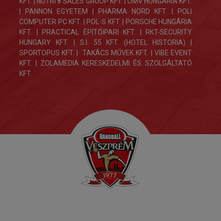
KFT. | NUTRI 8 SALES GRUOP KFT. | OMV HUNGÁRIA KFT.
| PANNON EGYETEM | PHARMA NORD KFT. | POLI
COMPUTER PC KFT. | POL-S KFT. | PORSCHE HUNGÁRIA
KFT. | PRACTICAL ÉPÍTŐIPARI KFT. | RKT-SECURITY
HUNGARY KFT. | S.I. 55 KFT. (HOTEL HISTORIA) |
SPORTOPUS KFT. | TAKÁCS MŰVEK KFT. | VIBE EVENT
KFT. | ZOLAMEDIA KERESKEDELMI ÉS SZOLGÁLTATÓ
KFT.