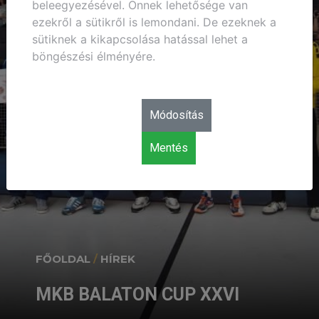
beleegyezésével. Önnek lehetősége van
ezekről a sütikről is lemondani. De ezeknek a
sütiknek a kikapcsolása hatással lehet a
böngészési élményére.
Módosítás
Mentés
FŐOLDAL
/
HÍREK
MKB BALATON CUP XXVI