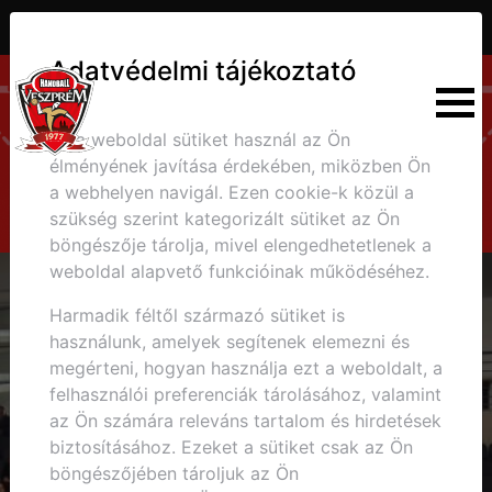
30
32
3
2
1
4
2
7
5
Adatvédelmi tájékoztató
Ez a weboldal sütiket használ az Ön
élményének javítása érdekében, miközben Ön
a webhelyen navigál. Ezen cookie-k közül a
szükség szerint kategorizált sütiket az Ön
böngészője tárolja, mivel elengedhetetlenek a
weboldal alapvető funkcióinak működéséhez.
Harmadik féltől származó sütiket is
használunk, amelyek segítenek elemezni és
megérteni, hogyan használja ezt a weboldalt, a
felhasználói preferenciák tárolásához, valamint
az Ön számára releváns tartalom és hirdetések
biztosításához. Ezeket a sütiket csak az Ön
böngészőjében tároljuk az Ön