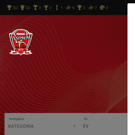
30
32
3
2
1
4
2
7
5
Kategória
Év
KATEGÓRIA
ÉV