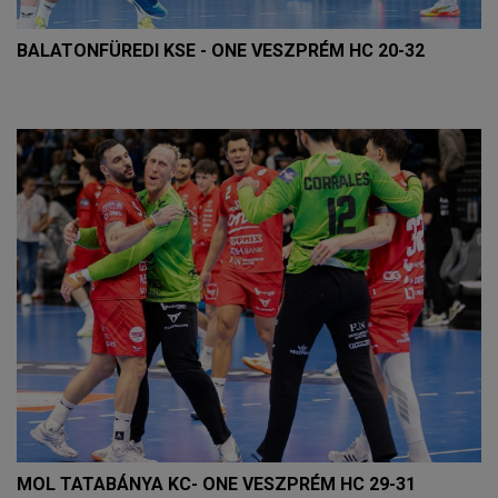
BALATONFÜREDI KSE - ONE VESZPRÉM HC 20-32
MOL TATABÁNYA KC- ONE VESZPRÉM HC 29-31