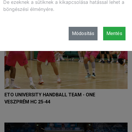
De ezeknek a sütiknek a kikapcsolása hatással lehet a
böngészési élményére.
Módosítás
Mentés
ETO UNIVERSITY HANDBALL TEAM - ONE
VESZPRÉM HC 25-44