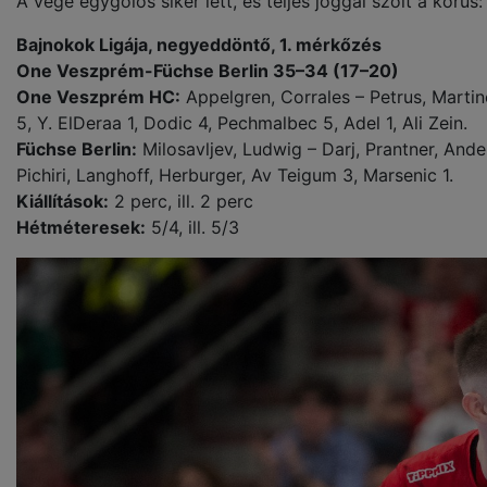
A vége egygólos siker lett, és teljes joggal szólt a kórus
Bajnokok Ligája, negyeddöntő, 1. mérkőzés
One Veszprém-Füchse Berlin 35–34 (17–20)
One Veszprém HC:
Appelgren, Corrales – Petrus, Martino
5, Y. ElDeraa 1, Dodic 4, Pechmalbec 5, Adel 1, Ali Zein.
Füchse Berlin:
Milosavljev, Ludwig – Darj, Prantner, Anders
Pichiri, Langhoff, Herburger, Av Teigum 3, Marsenic 1.
Kiállítások:
2 perc, ill. 2 perc
Hétméteresek:
5/4, ill. 5/3