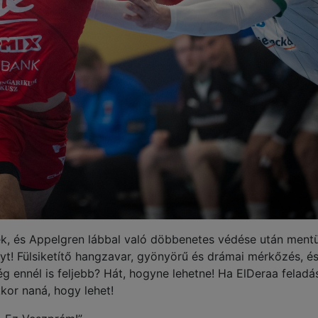
lek, és Appelgren lábbal való döbbenetes védése után ment
őnyt! Fülsiketítő hangzavar, gyönyörű és drámai mérkőzés, é
g ennél is feljebb? Hát, hogyne lehetne! Ha ElDeraa feladá
kor naná, hogy lehet!