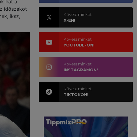
ak hát a
az időszakot
Kövess minket
ek, iksz,
X-EN!
Kövess minket
YOUTUBE-ON!
Kövess minket
INSTAGRAMON!
Kövess minket
TIKTOKON!