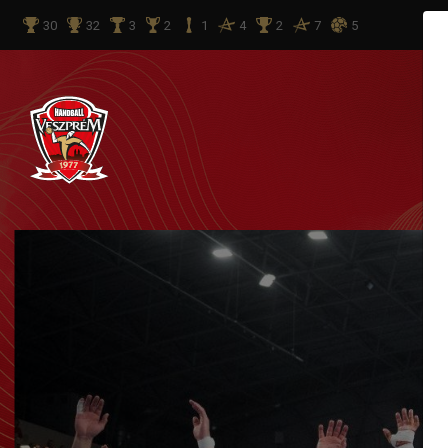
30
32
3
2
1
4
2
7
5