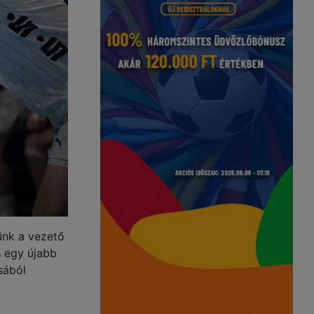
ünk a vezető
s egy újabb
sából