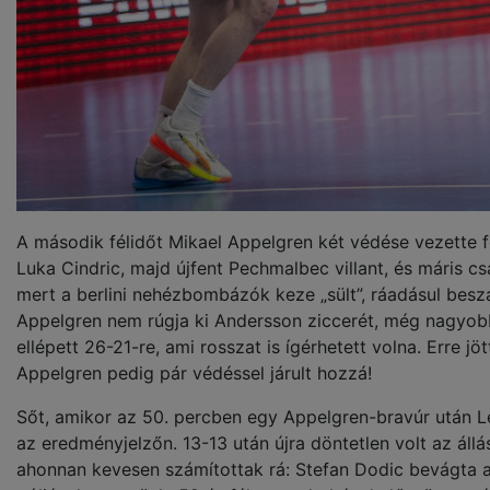
A második félidőt Mikael Appelgren két védése vezette fe
Luka Cindric, majd újfent Pechmalbec villant, és máris csa
mert a berlini nehézbombázók keze „sült”, ráadásul beszál
Appelgren nem rúgja ki Andersson ziccerét, még nagyobb l
ellépett 26-21-re, ami rosszat is ígérhetett volna. Erre j
Appelgren pedig pár védéssel járult hozzá!
Sőt, amikor az 50. percben egy Appelgren-bravúr után Len
az eredményjelzőn. 13-13 után újra döntetlen volt az állás
ahonnan kevesen számítottak rá: Stefan Dodic bevágta a 