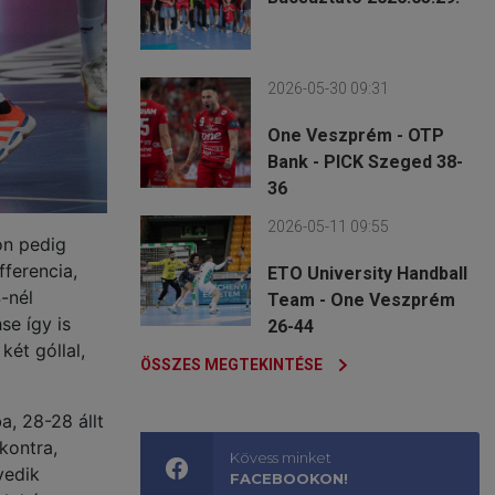
2026-05-30 09:31
One Veszprém - OTP
Bank - PICK Szeged 38-
36
2026-05-11 09:55
on pedig
fferencia,
ETO University Handball
-nél
Team - One Veszprém
se így is
26-44
két góllal,
ÖSSZES MEGTEKINTÉSE
a, 28-28 állt
kontra,
Kövess minket
yedik
FACEBOOKON!