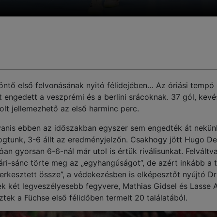
öntő első felvonásának nyitó félidejében… Az óriási tempó 
 engedett a veszprémi és a berlini srácoknak. 37 gól, kevé
olt jellemezhető az első harminc perc.
gyanis ebben az időszakban egyszer sem engedték át nekün
logtunk, 3-6 állt az eredményjelzőn. Csakhogy jött Hugo De
n gyorsan 6-6-nál már utol is értük riválisunkat. Felváltva
ári-sánc törte meg az „egyhangúságot”, de azért inkább a 
erkesztett össze”, a védekezésben is elképesztőt nyújtó D
ek két legveszélyesebb fegyvere, Mathias Gidsel és Lasse 
ztek a Füchse első félidőben termelt 20 találatából.