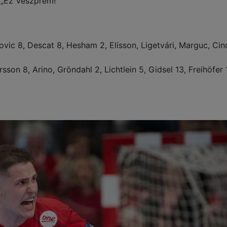
: „Ez Veszprém!”
vic 8, Descat 8, Hesham 2, Elísson, Ligetvári, Marguc, Cind
son 8, Arino, Gröndahl 2, Lichtlein 5, Gidsel 13, Freihöfer 1