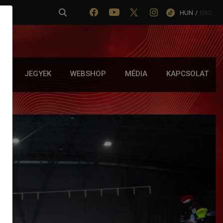
HUN
/
ENG
IA
JEGYEK
WEBSHOP
MÉDIA
KAPCSOLAT