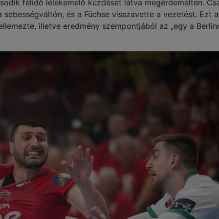
 második félidő lélekemelő küzdését látva megérdemelten. Cs
 a sebességváltón, és a Füchse visszavette a vezetést. Ezt 
jellemezte, illetve eredmény szempontjából az „egy a Berlinn