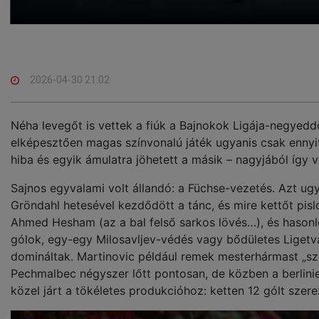
2026-04-30 21:02
Néha levegőt is vettek a fiúk a Bajnokok Ligája-negyedd
elképesztően magas színvonalú játék ugyanis csak ennyit
hiba és egyik ámulatra jöhetett a másik – nagyjából így v
Sajnos egyvalami volt állandó: a Füchse-vezetés. Azt u
Gröndahl hetesével kezdődött a tánc, és mire kettőt pis
Ahmed Hesham (az a bal felső sarkos lövés…), és hasonlóa
gólok, egy-egy Milosavljev-védés vagy bődületes Ligetv
domináltak. Martinovic például remek mesterhármast „sz
Pechmalbec négyszer lőtt pontosan, de közben a berlini
közel járt a tökéletes produkcióhoz: ketten 12 gólt szere