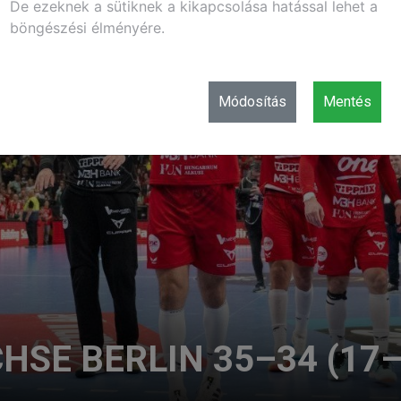
De ezeknek a sütiknek a kikapcsolása hatással lehet a
böngészési élményére.
Módosítás
Mentés
SE BERLIN 35–34 (17–