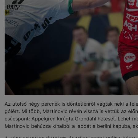
Az utolsó négy percnek is döntetlenről vágtak neki a fe
gólért. Mi több, Martinovic révén vissza is vettük az el
csúcspont: Appelgren kirúgta Gröndahl hetesét. Lehet mé
Martinovic behúzza kínaiból a labdát a berlini kapuba, ak