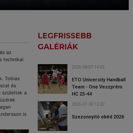
LEGFRISSEBB
GALÉRIÁK
és az
s technikai
2026-08-07 14:03
k. Tobias
ETO University Handball
scat és
Team - One Veszprém
 születtek a
HC 25-44
tüzérek
2026-07-30 13:32
ragan
Andersson is
Szezonnyitó ebéd 2026