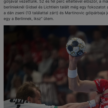
góljával vezettünk. 52 és fél perc elteltével először, a
berlinieknél Gidsel és Lichtlein talált még egy fokozatot
a dán zseni (13 találattal zárt) és Martinovic gólpárbaja 
egy a Berlinnek, iksz” ütem.