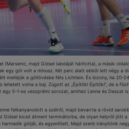
l (Marsenic, majd Gidsel labdáját hárította), a másik oldal
k egy gól volt a mínusz. Két perc alatt ebből lett négy a di
lt melléjük a góllövésbe Nils Lichtlein. És bizony, ha 20-24
ehetett volna a baj. Zúgott az „Építők! Építők!”, de a Füch
ött egy 5-1-es veszprémi sorozat, amihez Lenne és Descat is 
ne felkanyarodott a szélről, majd bevarrta a rövid sarokb
! Gidsel kicsit átment terminátorba, de olyan helyről jött a 
harmadik gólját, és egyenlített. Majd szerb irányítónk neg