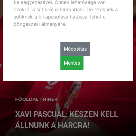
beleegyezésével. Önnek lehetősége van
ezekről a sütikről is lemondani. De ezeknek a
sütiknek a kikapcsolása hatással lehet a
böngészési élményére.
Módosítás
Mentés
FŐOLDAL
/
HÍREK
XAVI PASCUAL: KÉSZEN KELL
ÁLLNUNK A HARCRA!