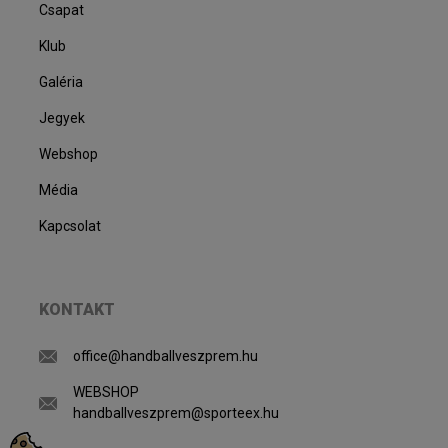
Csapat
Klub
Galéria
Jegyek
Webshop
Média
Kapcsolat
KONTAKT
office@handballveszprem.hu
WEBSHOP
handballveszprem@sporteex.hu