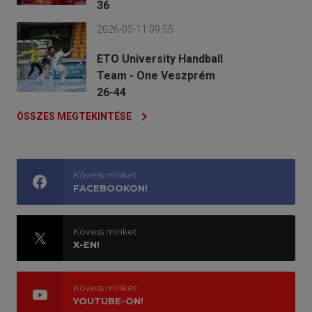
36
2026-05-11 09:55
ETO University Handball
Team - One Veszprém
26-44
ÖSSZES MEGTEKINTÉSE
Kövess minket
FACEBOOKON!
Kövess minket
X-EN!
Kövess minket
YOUTUBE-ON!