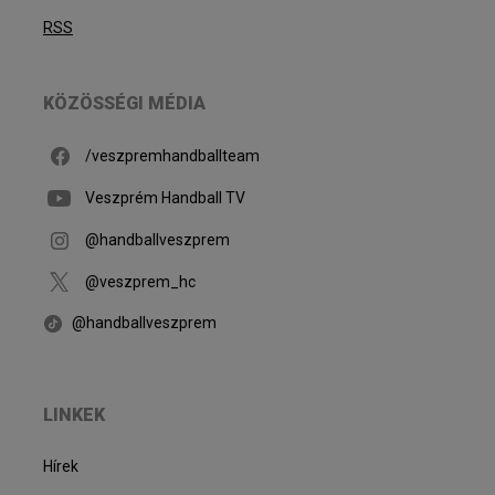
RSS
KÖZÖSSÉGI MÉDIA
/veszpremhandballteam
Veszprém Handball TV
@handballveszprem
@veszprem_hc
@handballveszprem
LINKEK
Hírek