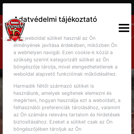
30
32
3
2
1
4
2
7
5
Adatvédelmi tájékoztató
Ez a weboldal sütiket használ az Ön
élményének javítása érdekében, miközben Ön
a webhelyen navigál. Ezen cookie-k közül a
szükség szerint kategorizált sütiket az Ön
böngészője tárolja, mivel elengedhetetlenek a
weboldal alapvető funkcióinak működéséhez.
Harmadik féltől származó sütiket is
használunk, amelyek segítenek elemezni és
megérteni, hogyan használja ezt a weboldalt, a
felhasználói preferenciák tárolásához, valamint
az Ön számára releváns tartalom és hirdetések
biztosításához. Ezeket a sütiket csak az Ön
böngészőjében tároljuk az Ön