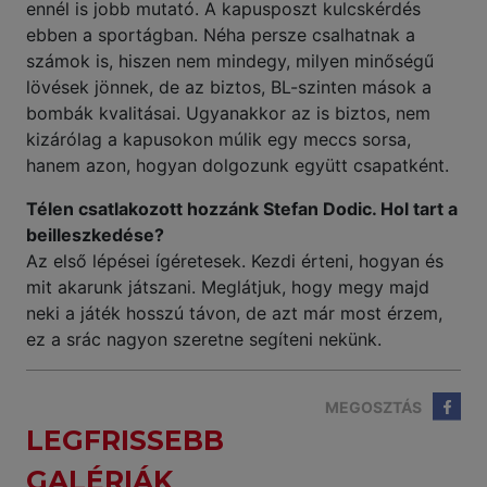
ennél is jobb mutató. A kapusposzt kulcskérdés
ebben a sportágban. Néha persze csalhatnak a
számok is, hiszen nem mindegy, milyen minőségű
lövések jönnek, de az biztos, BL-szinten mások a
bombák kvalitásai. Ugyanakkor az is biztos, nem
kizárólag a kapusokon múlik egy meccs sorsa,
hanem azon, hogyan dolgozunk együtt csapatként.
Télen csatlakozott hozzánk Stefan Dodic. Hol tart a
beilleszkedése?
Az első lépései ígéretesek. Kezdi érteni, hogyan és
mit akarunk játszani. Meglátjuk, hogy megy majd
neki a játék hosszú távon, de azt már most érzem,
ez a srác nagyon szeretne segíteni nekünk.
MEGOSZTÁS
LEGFRISSEBB
GALÉRIÁK