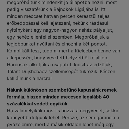
megpróbáltunk mindenkit jó állapotba hozni, most
pedig visszatérünk a Bajnokok Ligájába is. Itt
minden meccset hatvan percen keresztül teljes
erőbedobással kell lejátszani, nekünk ráadásul
nyitányként egy nagyon-nagyon nehéz pálya jut,
egy nehéz ellenféllel szemben. Megpróbáljuk a
legjobbunkat nyújtani és elhozni a két pontot.
Komplikált lesz, tudom, mert a Kielcében benne van
a képesség, hogy vesztett helyzetből felálljon.
Harcosok alkotják a csapatot, kicsit az edzőjük,
Talant Dujshebaev szellemiségét tükrözik. Készen
kell állnunk a harcra!
Nálunk különösen szembetűnő kapusaink remek
formája, hiszen minden meccsen legalább 40
százalékkal védett egyikük.
Ha valamelyikük most is hozza a negyvenet, sokkal
könnyebb dolgunk lehet. Persze, az sem garancia a
győzelemre, mert a másik oldalon lehet még egy