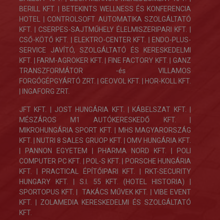
BERILL KFT. | BETEKINTS WELLNESS ÉS KONFERENCIA
HOTEL | CONTROLSOFT AUTOMATIKA SZOLGÁLTATÓ
KFT. |
CSERPES-SAJTMŰHELY ÉLELMISZERIPARI KFT.
|
CSŐ-KÖTŐ KFT. | ELEKTRO-CENTER KFT. |
ENDO-PLUS-
SERVICE JAVÍTÓ, SZOLGÁLTATÓ ÉS KERESKEDELMI
KFT.
|
FARM-AGROKER KFT. |
FINE FACTORY KFT.
| GANZ
TRANSZFORMÁTOR -és VILLAMOS
FORGÓGÉPGYÁRTÓ ZRT. |
GEOVOL KFT. | HOR-KOLL KFT.
| INGAFORG ZRT.
JFT KFT. | JOST HUNGÁRIA KFT. | KÁBELSZAT KFT. |
MÉSZÁROS M1 AUTÓKERESKEDŐ KFT. |
MIKROHUNGÁRIA SPORT KFT. | MHS MAGYARORSZÁG
KFT. | NUTRI 8 SALES GRUOP KFT. | OMV HUNGÁRIA KFT.
| PANNON EGYETEM | PHARMA NORD KFT. | POLI
COMPUTER PC KFT. | POL-S KFT. | PORSCHE HUNGÁRIA
KFT. | PRACTICAL ÉPÍTŐIPARI KFT. | RKT-SECURITY
HUNGARY KFT. | S.I. 55 KFT. (HOTEL HISTORIA) |
SPORTOPUS KFT. | TAKÁCS MŰVEK KFT. | VIBE EVENT
KFT. | ZOLAMEDIA KERESKEDELMI ÉS SZOLGÁLTATÓ
KFT.