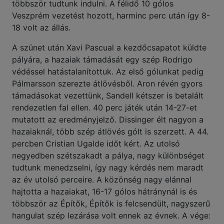
többször tudtunk indulni. A félidő 10 gólos
Veszprém vezetést hozott, harminc perc után így 8-
18 volt az állás.
A szünet után Xavi Pascual a kezdőcsapatot küldte
pályára, a hazaiak támadását egy szép Rodrigo
védéssel hatástalanítottuk. Az első gólunkat pedig
Pálmarsson szerezte átlövésből. Aron révén gyors
támadásokat vezettünk, Sandell kétszer is betalált
rendezetlen fal ellen. 40 perc játék után 14-27-et
mutatott az eredményjelző. Dissinger élt nagyon a
hazaiaknál, több szép átlövés gólt is szerzett. A 44.
percben Cristian Ugalde időt kért. Az utolsó
negyedben szétszakadt a pálya, nagy különbséget
tudtunk menedzselni, így nagy kérdés nem maradt
az év utolsó perceire. A közönség nagy elánnal
hajtotta a hazaiakat, 16-17 gólos hátránynál is és
többször az Építők, Építők is felcsendült, nagyszerű
hangulat szép lezárása volt ennek az évnek. A vége: