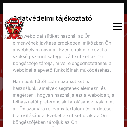
30
32
3
2
1
4
2
7
5
Adatvédelmi tájékoztató
Ez a weboldal sütiket használ az Ön
élményének javítása érdekében, miközben Ön
a webhelyen navigál. Ezen cookie-k közül a
szükség szerint kategorizált sütiket az Ön
böngészője tárolja, mivel elengedhetetlenek a
VERSENYNAPTÁR
weboldal alapvető funkcióinak működéséhez.
FŐOLDAL
/
VERSENYNAPTÁR
/
MOL TATABÁNYA KC - HANDBALL
Harmadik féltől származó sütiket is
VESZPRÉM
használunk, amelyek segítenek elemezni és
megérteni, hogyan használja ezt a weboldalt, a
felhasználói preferenciák tárolásához, valamint
az Ön számára releváns tartalom és hirdetések
biztosításához. Ezeket a sütiket csak az Ön
böngészőjében tároljuk az Ön