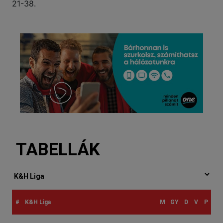
21-38.
TABELLÁK
#
K&H Liga
M
GY
D
V
P