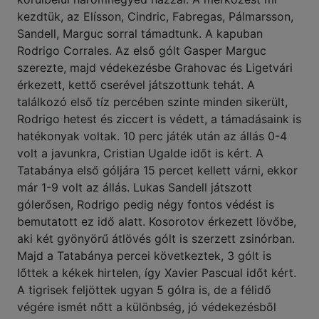
kezdtük, az Elísson, Cindric, Fabregas, Pálmarsson,
Sandell, Marguc sorral támadtunk. A kapuban
Rodrigo Corrales. Az első gólt Gasper Marguc
szerezte, majd védekezésbe Grahovac és Ligetvári
érkezett, kettő cserével játszottunk tehát. A
találkozó első tíz percében szinte minden sikerült,
Rodrigo hetest és ziccert is védett, a támadásaink is
hatékonyak voltak. 10 perc játék után az állás 0-4
volt a javunkra, Cristian Ugalde időt is kért. A
Tatabánya első góljára 15 percet kellett várni, ekkor
már 1-9 volt az állás. Lukas Sandell játszott
gólerősen, Rodrigo pedig négy fontos védést is
bemutatott ez idő alatt. Kosorotov érkezett lövőbe,
aki két gyönyörű átlövés gólt is szerzett zsinórban.
Majd a Tatabánya percei következtek, 3 gólt is
lőttek a kékek hirtelen, így Xavier Pascual időt kért.
A tigrisek feljöttek ugyan 5 gólra is, de a félidő
végére ismét nőtt a különbség, jó védekezésből