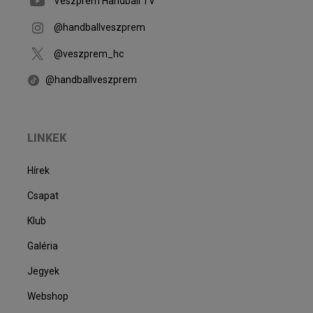
Veszprém Handball TV
@handballveszprem
@veszprem_hc
@handballveszprem
LINKEK
Hírek
Csapat
Klub
Galéria
Jegyek
Webshop