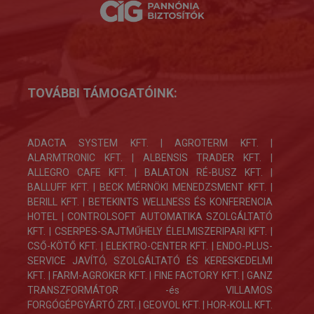
TOVÁBBI TÁMOGATÓINK:
ADACTA SYSTEM KFT. | AGROTERM KFT. |
ALARMTRONIC KFT. | ALBENSIS TRADER KFT. |
ALLEGRO CAFE KFT. | BALATON RÉ-BUSZ KFT. |
BALLUFF KFT. | BECK MÉRNÖKI MENEDZSMENT KFT. |
BERILL KFT. | BETEKINTS WELLNESS ÉS KONFERENCIA
HOTEL | CONTROLSOFT AUTOMATIKA SZOLGÁLTATÓ
KFT. |
CSERPES-SAJTMŰHELY ÉLELMISZERIPARI KFT.
|
CSŐ-KÖTŐ KFT. | ELEKTRO-CENTER KFT. |
ENDO-PLUS-
SERVICE JAVÍTÓ, SZOLGÁLTATÓ ÉS KERESKEDELMI
KFT.
|
FARM-AGROKER KFT. |
FINE FACTORY KFT.
| GANZ
TRANSZFORMÁTOR -és VILLAMOS
FORGÓGÉPGYÁRTÓ ZRT. |
GEOVOL KFT. | HOR-KOLL KFT.