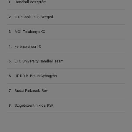
1.
Handball Veszprém
2.
OTP Bank- PICK Szeged
3.
MOL Tatabánya KC
4.
Ferencvárosi TC
5.
ETO University Handball Team
6.
HE-DO B. Braun Gyöngyös
7.
Budai Farkasok- Rév
8.
Szigetszentmiklósi KSK
Összes Listázása