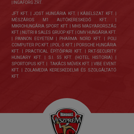
| INGAFORG ZRT.
JFT KFT. | JOST HUNGÁRIA KFT. | KÁBELSZAT KFT. |
MÉSZÁROS M1 AUTÓKERESKEDŐ KFT. |
MIKROHUNGÁRIA SPORT KFT. | MHS MAGYARORSZÁG
KFT. | NUTRI 8 SALES GRUOP KFT. | OMV HUNGÁRIA KFT.
| PANNON EGYETEM | PHARMA NORD KFT. | POLI
COMPUTER PC KFT. | POL-S KFT. | PORSCHE HUNGÁRIA
KFT. | PRACTICAL ÉPÍTŐIPARI KFT. | RKT-SECURITY
HUNGARY KFT. | S.I. 55 KFT. (HOTEL HISTORIA) |
SPORTOPUS KFT. | TAKÁCS MŰVEK KFT. | VIBE EVENT
KFT. | ZOLAMEDIA KERESKEDELMI ÉS SZOLGÁLTATÓ
KFT.