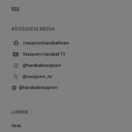
RSS
KÖZÖSSÉGI MÉDIA
/veszpremhandballteam
Veszprém Handball TV
@handballveszprem
@veszprem_hc
@handballveszprem
LINKEK
Hírek