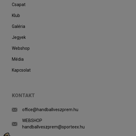
Csapat
Klub
Galéria
Jegyek
Webshop
Média
Kapcsolat
KONTAKT
office@handballveszprem.hu
WEBSHOP
handballveszprem@sporteex.hu