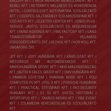
BALLUFF KFT. | BECK MÉRNÖKI MENEDZSMENT KFT. |
BERILL KFT. | BETEKINTS WELLNESS ÉS KONFERENCIA
HOTEL | CONTROLSOFT AUTOMATIKA SZOLGÁLTATÓ
KFT. |
CSERPES-SAJTMŰHELY ÉLELMISZERIPARI KFT.
|
CSŐ-KÖTŐ KFT. | ELEKTRO-CENTER KFT. |
ENDO-PLUS-
SERVICE JAVÍTÓ, SZOLGÁLTATÓ ÉS KERESKEDELMI
KFT.
|
FARM-AGROKER KFT. |
FINE FACTORY KFT.
| GANZ
TRANSZFORMÁTOR -és VILLAMOS
FORGÓGÉPGYÁRTÓ ZRT. |
GEOVOL KFT. | HOR-KOLL KFT.
| INGAFORG ZRT.
JFT KFT. | JOST HUNGÁRIA KFT. | KÁBELSZAT KFT. |
MÉSZÁROS M1 AUTÓKERESKEDŐ KFT. |
MIKROHUNGÁRIA SPORT KFT. | MHS MAGYARORSZÁG
KFT. | NUTRI 8 SALES GRUOP KFT. | OMV HUNGÁRIA KFT.
| PANNON EGYETEM | PHARMA NORD KFT. | POLI
COMPUTER PC KFT. | POL-S KFT. | PORSCHE HUNGÁRIA
KFT. | PRACTICAL ÉPÍTŐIPARI KFT. | RKT-SECURITY
HUNGARY KFT. | S.I. 55 KFT. (HOTEL HISTORIA) |
SPORTOPUS KFT. | TAKÁCS MŰVEK KFT. | VIBE EVENT
KFT. | ZOLAMEDIA KERESKEDELMI ÉS SZOLGÁLTATÓ
KFT.