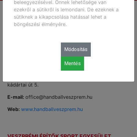
beleegyezésével. Önnek lehetősége van
ezekről a sütikről is lemondani. De ezeknek a
sütiknek a kikapcsolása hatással lehet a
ELÉRHETŐSÉG
böngészési élményére.
Módosítás
ALAPADATOK
Mentés
Klub neve:
Veszprém Handball Team Zrt.
Cím:
One
Veszprém Aréna, 8200 Veszprém, Külső-
kádártai út 5.
E-mail:
office@handballveszprem.hu
Web:
www.handballveszprem.hu
VESZPRÉMI ÉPÍTŐK SPORT EGYESÜLET