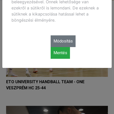
beleegyezésével. Önnek lehetősége van
ezekről a sütikről is lemondani. De ezeknek a
sütiknek a kikapcsolása hatással lehet a
böngészési élményére.
Módosítás
Mentés
ETO UNIVERSITY HANDBALL TEAM - ONE
VESZPRÉM HC 25-44