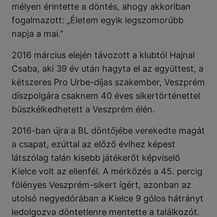
mélyen érintette a döntés, ahogy akkoriban
fogalmazott: „Életem egyik legszomorúbb
napja a mai.”
2016 március elején távozott a klubtól Hajnal
Csaba, aki 39 év után hagyta el az együttest, a
kétszeres Pro Urbe-díjas szakember, Veszprém
díszpolgára csaknem 40 éves sikertörténettel
büszkélkedhetett a Veszprém élén.
2016-ban újra a BL döntőjébe verekedte magát
a csapat, ezúttal az előző évihez képest
látszólag talán kisebb játékerőt képviselő
Kielce volt az ellenfél. A mérkőzés a 45. percig
fölényes Veszprém-sikert ígért, azonban az
utolsó negyedórában a Kielce 9 gólos hátrányt
ledolgozva döntetlenre mentette a találkozót.