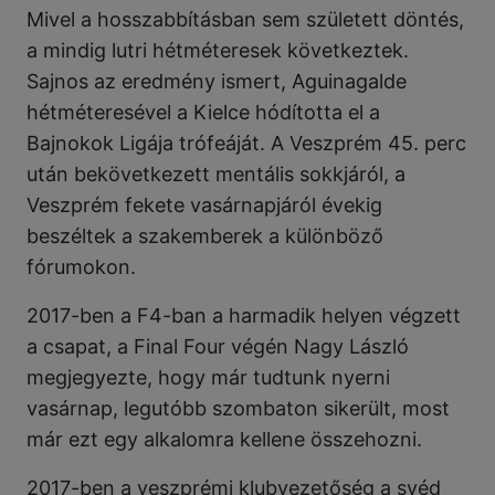
Mivel a hosszabbításban sem született döntés,
a mindig lutri hétméteresek következtek.
Sajnos az eredmény ismert, Aguinagalde
hétméteresével a Kielce hódította el a
Bajnokok Ligája trófeáját. A Veszprém 45. perc
után bekövetkezett mentális sokkjáról, a
Veszprém fekete vasárnapjáról évekig
beszéltek a szakemberek a különböző
fórumokon.
2017-ben a F4-ban a harmadik helyen végzett
a csapat, a Final Four végén Nagy László
megjegyezte, hogy már tudtunk nyerni
vasárnap, legutóbb szombaton sikerült, most
már ezt egy alkalomra kellene összehozni.
2017-ben a veszprémi klubvezetőség a svéd