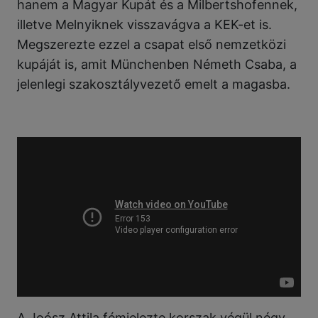
hanem a Magyar Kupát és a Milbertshofennek,
illetve Melnyiknek visszavágva a KEK-et is.
Megszerezte ezzel a csapat első nemzetközi
kupáját is, amit Münchenben Németh Csaba, a
jelenlegi szakosztályvezető emelt a magasba.
A Joósz Attila fémjelezte korszak végül négy