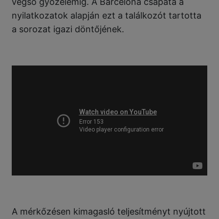
végső győzelemig. A Barcelona csapata a
nyilatkozatok alapján ezt a találkozót tartotta
a sorozat igazi döntőjének.
A mérkőzésen kimagasló teljesítményt nyújtott