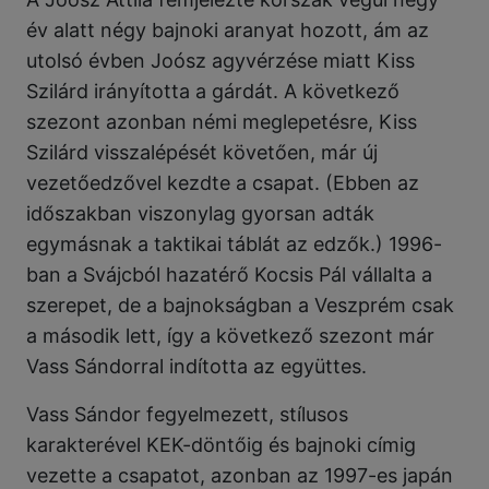
év alatt négy bajnoki aranyat hozott, ám az
utolsó évben Joósz agyvérzése miatt Kiss
Szilárd irányította a gárdát. A következő
szezont azonban némi meglepetésre, Kiss
Szilárd visszalépését követően, már új
vezetőedzővel kezdte a csapat. (Ebben az
időszakban viszonylag gyorsan adták
egymásnak a taktikai táblát az edzők.) 1996-
ban a Svájcból hazatérő Kocsis Pál vállalta a
szerepet, de a bajnokságban a Veszprém csak
a második lett, így a következő szezont már
Vass Sándorral indította az együttes.
Vass Sándor fegyelmezett, stílusos
karakterével KEK-döntőig és bajnoki címig
vezette a csapatot, azonban az 1997-es japán