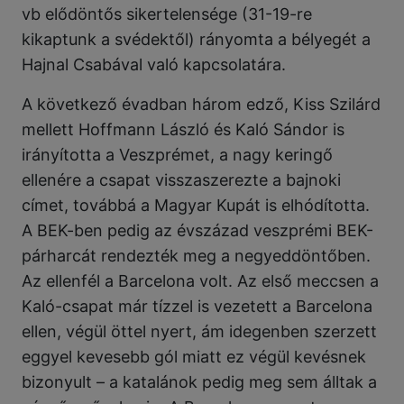
vb elődöntős sikertelensége (31-19-re
kikaptunk a svédektől) rányomta a bélyegét a
Hajnal Csabával való kapcsolatára.
A következő évadban három edző, Kiss Szilárd
mellett Hoffmann László és Kaló Sándor is
irányította a Veszprémet, a nagy keringő
ellenére a csapat visszaszerezte a bajnoki
címet, továbbá a Magyar Kupát is elhódította.
A BEK-ben pedig az évszázad veszprémi BEK-
párharcát rendezték meg a negyeddöntőben.
Az ellenfél a Barcelona volt. Az első meccsen a
Kaló-csapat már tízzel is vezetett a Barcelona
ellen, végül öttel nyert, ám idegenben szerzett
eggyel kevesebb gól miatt ez végül kevésnek
bizonyult – a katalánok pedig meg sem álltak a