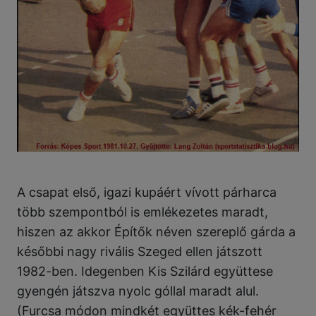
A csapat első, igazi kupáért vívott párharca
több szempontból is emlékezetes maradt,
hiszen az akkor Építők néven szereplő gárda a
későbbi nagy rivális Szeged ellen játszott
1982-ben. Idegenben Kis Szilárd együttese
gyengén játszva nyolc góllal maradt alul.
(Furcsa módon mindkét együttes kék-fehér