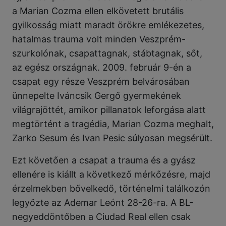
a Marian Cozma ellen elkövetett brutális
gyilkosság miatt maradt örökre emlékezetes,
hatalmas trauma volt minden Veszprém-
szurkolónak, csapattagnak, stábtagnak, sőt,
az egész országnak. 2009. február 9-én a
csapat egy része Veszprém belvárosában
ünnepelte Iváncsik Gergő gyermekének
világrajöttét, amikor pillanatok leforgása alatt
megtörtént a tragédia, Marian Cozma meghalt,
Zarko Sesum és Ivan Pesic súlyosan megsérült.
Ezt követően a csapat a trauma és a gyász
ellenére is kiállt a következő mérkőzésre, majd
érzelmekben bővelkedő, történelmi találkozón
legyőzte az Ademar Leónt 28-26-ra. A BL-
negyeddöntőben a Ciudad Real ellen csak