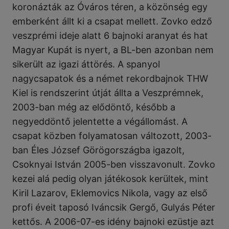
koronázták az Óváros téren, a közönség egy
emberként állt ki a csapat mellett. Zovko edző
veszprémi ideje alatt 6 bajnoki aranyat és hat
Magyar Kupát is nyert, a BL-ben azonban nem
sikerült az igazi áttörés. A spanyol
nagycsapatok és a német rekordbajnok THW
Kiel is rendszerint útját állta a Veszprémnek,
2003-ban még az elődöntő, később a
negyeddöntő jelentette a végállomást. A
csapat közben folyamatosan változott, 2003-
ban Éles József Görögországba igazolt,
Csoknyai István 2005-ben visszavonult. Zovko
kezei alá pedig olyan játékosok kerültek, mint
Kiril Lazarov, Eklemovics Nikola, vagy az első
profi éveit taposó Iváncsik Gergő, Gulyás Péter
kettős. A 2006-07-es idény bajnoki ezüstje azt