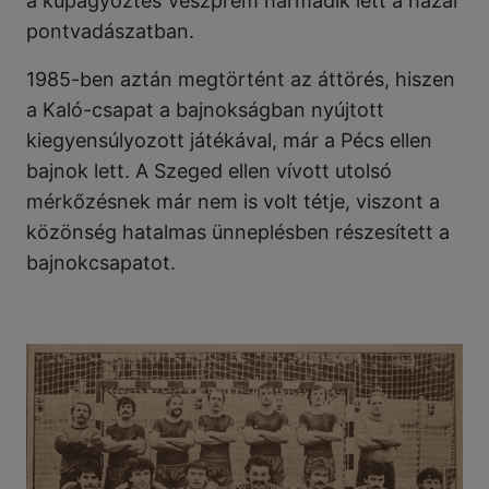
a kupagyőztes Veszprém harmadik lett a hazai
pontvadászatban.
1985-ben aztán megtörtént az áttörés, hiszen
a Kaló-csapat a bajnokságban nyújtott
kiegyensúlyozott játékával, már a Pécs ellen
bajnok lett. A Szeged ellen vívott utolsó
mérkőzésnek már nem is volt tétje, viszont a
közönség hatalmas ünneplésben részesített a
bajnokcsapatot.