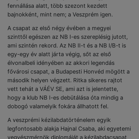
fennállása alatt, több szezont kezdett
bajnokként, mint nem; a Veszprém igen.
A csapat az első négy évében a megyei
szinttől egészen az NB I-es szereplésig jutott,
ami szintén rekord. Az NB II-t és a NB I/B-t is
egy-egy év alatt járta végig, sőt az első
élvonalbeli idényében az akkori legendás
fővárosi csapat, a Budapesti Honvéd mögött a
második helyen végzett. Ritka sikeres rajtot
vett tehát a VÁÉV SE, ami azt is jelentette,
hogy a klub NB I-es debütálása óta mindig a
dobogó valamelyik fokára állhatott fel.
A veszprémi kézilabdatörténelem egyik
legfontosabb alakja Hajnal Csaba, aki egyetemi
vegyészmérnök diplomáját a kézilabdacsapat