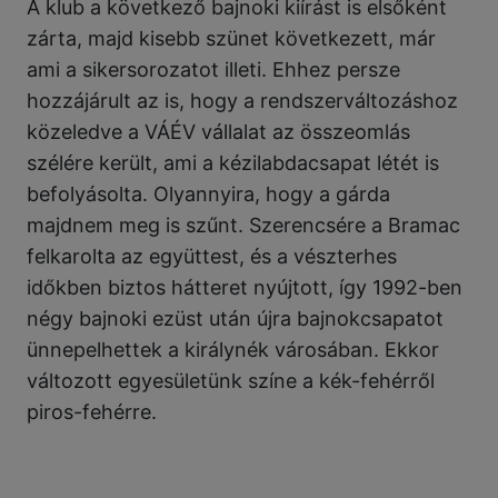
A klub a következő bajnoki kiírást is elsőként
zárta, majd kisebb szünet következett, már
ami a sikersorozatot illeti. Ehhez persze
hozzájárult az is, hogy a rendszerváltozáshoz
közeledve a VÁÉV vállalat az összeomlás
szélére került, ami a kézilabdacsapat létét is
befolyásolta. Olyannyira, hogy a gárda
majdnem meg is szűnt. Szerencsére a Bramac
felkarolta az együttest, és a vészterhes
időkben biztos hátteret nyújtott, így 1992-ben
négy bajnoki ezüst után újra bajnokcsapatot
ünnepelhettek a királynék városában. Ekkor
változott egyesületünk színe a kék-fehérről
piros-fehérre.