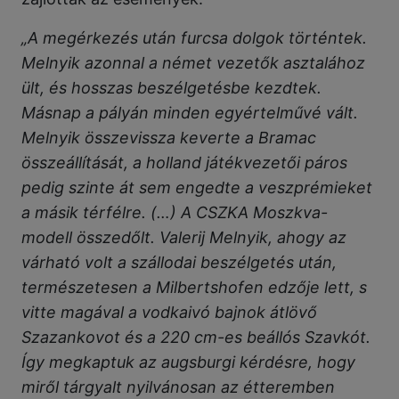
„A megérkezés után furcsa dolgok történtek.
Melnyik azonnal a német vezetők asztalához
ült, és hosszas beszélgetésbe kezdtek.
Másnap a pályán minden egyértelművé vált.
Melnyik összevissza keverte a Bramac
összeállítását, a holland játékvezetői páros
pedig szinte át sem engedte a veszprémieket
a másik térfélre. (…) A CSZKA Moszkva-
modell összedőlt. Valerij Melnyik, ahogy az
várható volt a szállodai beszélgetés után,
természetesen a Milbertshofen edzője lett, s
vitte magával a vodkaivó bajnok átlövő
Szazankovot és a 220 cm-es beállós Szavkót.
Így megkaptuk az augsburgi kérdésre, hogy
miről tárgyalt nyilvánosan az étteremben