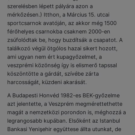
szerelésben lépett pályára azon a
mérkőzésen.) Itthon, a Március 15. utcai
sportcsarnok avatóján, az akkor még 1500
férőhelyes csarnokba csaknem 2000-en
zsúfolódtak be, hogy buzdítsák a csapatot. A
találkozó végül ötgólos hazai sikert hozott,
ami ugyan nem ért kupagyőzelmet, a
veszprémi közönség így is elismerő tapssal
köszöntötte a gárdát, szívébe zárta
harcosságát, küzdeni akarását.
A Budapesti Honvéd 1982-es BEK-győzelme
azt jelentette, a Veszprém megmérettethette
magát a nemzetközi porondon is, méghozzá a
legrangosabb kupában. Elsőként az Istanbul
Bankasi Yenişehir együttese állta utunkat, de