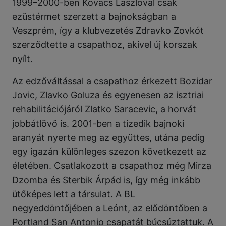
1999–2000-ben Kovács Lászlóval csak
ezüstérmet szerzett a bajnokságban a
Veszprém, így a klubvezetés Zdravko Zovkót
szerződtette a csapathoz, akivel új korszak
nyílt.
Az edzőváltással a csapathoz érkezett Bozidar
Jovic, Zlavko Goluza és egyenesen az isztriai
rehabilitációjáról Zlatko Saracevic, a horvát
jobbátlövő is. 2001-ben a tizedik bajnoki
aranyát nyerte meg az együttes, utána pedig
egy igazán különleges szezon következett az
életében. Csatlakozott a csapathoz még Mirza
Dzomba és Sterbik Árpád is, így még inkább
ütőképes lett a társulat. A BL
negyeddöntőjében a Leónt, az elődöntőben a
Portland San Antonio csapatát búcsúztattuk. A