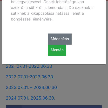
beleegyezésével. Önnek lehetősége van
ezekről a sütikről is lemondani. De ezeknek a
sütiknek a kikapcsolása hatással lehet a
Beszámolók
böngészési élményére.
2019.01.01-06.30.
Módosítás
2019.07.01-2020.06.30
Mentés
2020.07.01-2021.06.30
2021.07.01-2022.06.30
2022.07.01-2023.06.30.
2023.07.01. – 2024.06.30
2024.07.01.-2025.06.30.