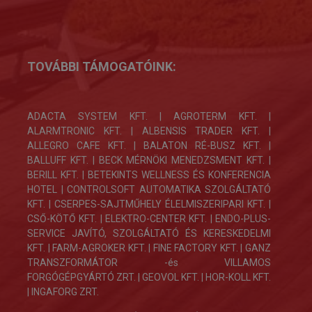
TOVÁBBI TÁMOGATÓINK:
ADACTA SYSTEM KFT. | AGROTERM KFT. |
ALARMTRONIC KFT. | ALBENSIS TRADER KFT. |
ALLEGRO CAFE KFT. | BALATON RÉ-BUSZ KFT. |
BALLUFF KFT. | BECK MÉRNÖKI MENEDZSMENT KFT. |
BERILL KFT. | BETEKINTS WELLNESS ÉS KONFERENCIA
HOTEL | CONTROLSOFT AUTOMATIKA SZOLGÁLTATÓ
KFT. |
CSERPES-SAJTMŰHELY ÉLELMISZERIPARI KFT.
|
CSŐ-KÖTŐ KFT. | ELEKTRO-CENTER KFT. |
ENDO-PLUS-
SERVICE JAVÍTÓ, SZOLGÁLTATÓ ÉS KERESKEDELMI
KFT.
|
FARM-AGROKER KFT. |
FINE FACTORY KFT.
| GANZ
TRANSZFORMÁTOR -és VILLAMOS
FORGÓGÉPGYÁRTÓ ZRT. |
GEOVOL KFT. | HOR-KOLL KFT.
| INGAFORG ZRT.