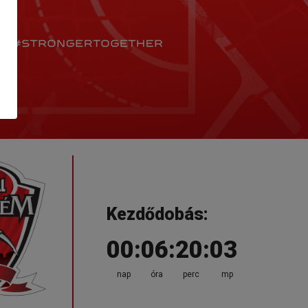
Kezdődobás:
00:06:20:01
nap
óra
perc
mp