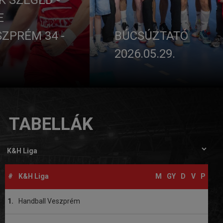
E
ZPRÉM 34 -
BÚCSÚZTATÓ
2026.05.29.
TABELLÁK
#
K&H Liga
M
GY
D
V
P
1.
Handball Veszprém