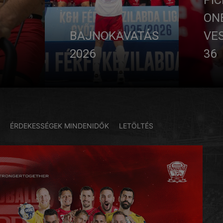
ON
BAJNOKAVATÁS
VES
2026
36
ÉRDEKESSÉGEK
MINDENIDŐK
LETÖLTÉS