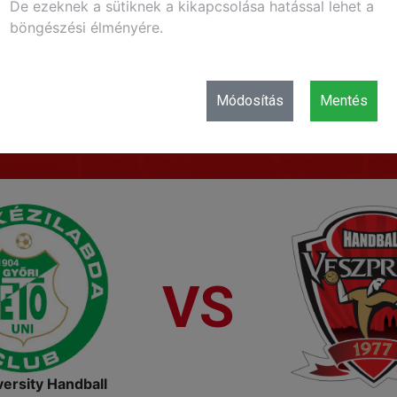
De ezeknek a sütiknek a kikapcsolása hatással lehet a
böngészési élményére.
Módosítás
Mentés
VS
ersity Handball