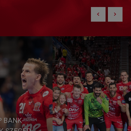
P BANK-
K SZEGED -