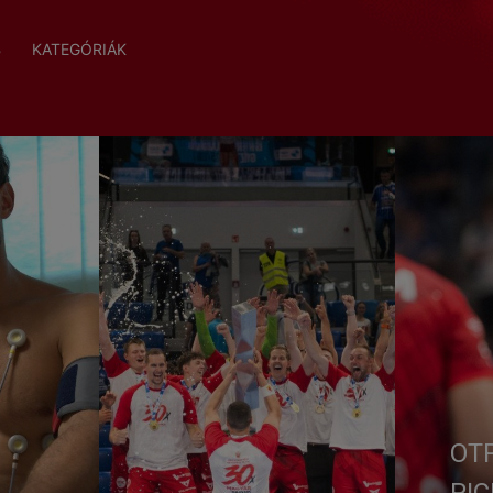
B
KATEGÓRIÁK
OT
PIC