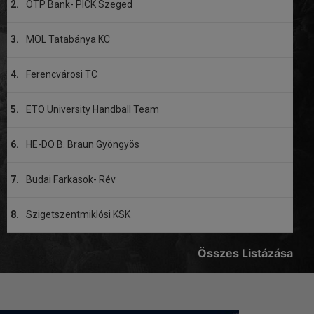
2.
OTP Bank- PICK Szeged
3.
MOL Tatabánya KC
4.
Ferencvárosi TC
5.
ETO University Handball Team
6.
HE-DO B. Braun Gyöngyös
7.
Budai Farkasok- Rév
8.
Szigetszentmiklósi KSK
Összes Listázása